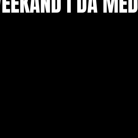
EEKÄND I DÄ MED