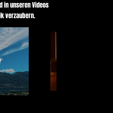
d in unseren Videos
ik verzaubern.
Weeka
e
Melodie
Leila 